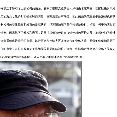
一幅鼎立于磐石之上的松树的画面。有别于细腻文雅的文人风格山水花鸟画，画家以极具风格
水宛如游龙，线条时而顿挫时而绵延，画家用笔自有法度，因此画面的笔触看似散漫却犹有劲
绘制松树的整体轮廓和岩石的质感状态，以逐渐加深的墨色来描绘松针、松冠、树干的阴影面
人情趣。画家笔下的长松和岩石，是要以其借喻奔赴在疫情一线的医护人员，称颂他们的精神
情病毒贡献出最珍贵的力量。以岩石比作疫情灾区坚守岗位的全体人员，赞颂他们坚如磐石的
信任的力量，以松树般挺拔英姿和无畏风霜的精神抗击病毒，疫情病毒终将会在全体人民众志
正能量定能祛除疫情阴霾，让人民群众重新沐浴在平和温暖的阳光下。