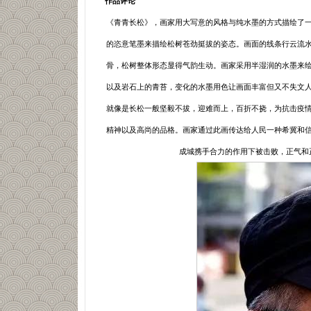
作品评论
《青青长松》，画家用大写意的风格与纯水墨的方式描绘了
的恣意笔墨来描绘松树苍劲挺拔的姿态。画面的线条行云流
骨，松树整体形态显得气韵生动。画家采用半湿润的水墨来
以及岩石上的青苔，变化的水墨用色让画面丰富但又不失文
就像是长松一般坚毅不拔，迎难而上，百折不挠，为抗击疫
精神以及高尚的品格。画家通过此画传达给人民一种希冀和
成城携手合力的作用下被击败，正气和