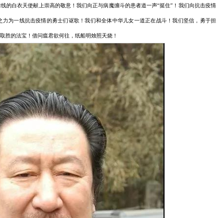
线的白衣天使献上崇高的敬意！我们向正与病魔缠斗的患者道一声“挺住”！我们向抗击疫情
术之力为一线抗击疫情的勇士们讴歌！我们和全体中华儿女一道正在战斗！我们坚信，勇于担
将取胜的法宝！借问瘟君欲何往，纸船明烛照天烧！