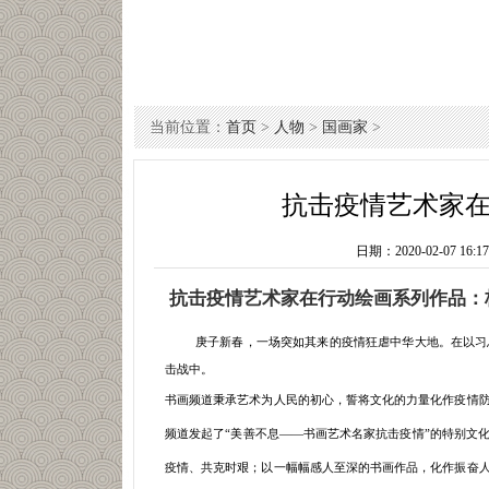
当前位置：
首页
>
人物
>
国画家
>
抗击疫情艺术家
日期：
2020-02-07 16
抗击疫情
艺术家在行动
绘画
系列
作品：
庚子新春，一场突如其来的疫情狂虐中华大地。在以习
击战中。
书画频道秉承艺术为人民的初心，誓将文化的力量化作疫情
频道发起了
“美善不息——书画艺术名家抗击疫情”的特别文
疫情、共克时艰；以一幅幅感人至深的书画作品，化作振奋