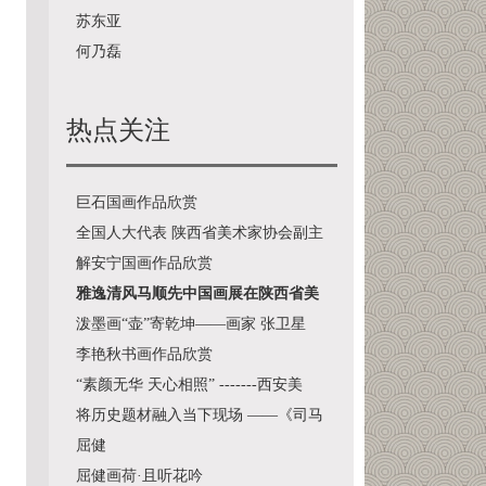
术博物馆
苏东亚
何乃磊
热点关注
巨石国画作品欣赏
全国人大代表 陕西省美术家协会副主
席宋
解安宁国画作品欣赏
雅逸清风马顺先中国画展在陕西省美
术博物馆
泼墨画“壶”寄乾坤——画家 张卫星
李艳秋书画作品欣赏
“素颜无华 天心相照” -------西安美
将历史题材融入当下现场 ——《司马
迁与史
屈健
屈健画荷·且听花吟