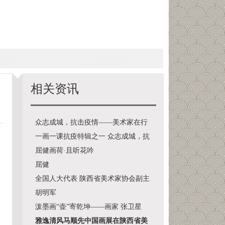
相关资讯
众志成城，抗击疫情——美术家在行
动系列作
一画一课抗疫特辑之一 众志成城，抗
击疫情
屈健画荷·且听花吟
屈健
全国人大代表 陕西省美术家协会副主
席宋
胡明军
泼墨画“壶”寄乾坤——画家 张卫星
雅逸清风马顺先中国画展在陕西省美