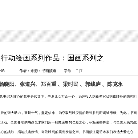
在行动绘画系列作品：国画系列之
T
:17:05
作者：来源：书画频道
字号：
T
|
杨晓阳、张道兴、郑百重
、梁时民
、郭线庐
、陈克永
总书记为核心的党中央领导下，华夏儿女万众一心，迅速投入到新型冠状病毒肺炎的防控阻
防控的强大助力，鼓舞士气，坚定信念，为夺取战胜疫情的最终胜利而竭诚奉献。为此，书画
化活动。全国各地的书画艺术家们用一颗颗滚烫的仁爱之心，积极泼墨挥毫，与全国人民共战
人心的战鼓，擂响抗击疫情、夺取胜利的震聋发聩之声。书画频道是艺术家们表达大爱之心，